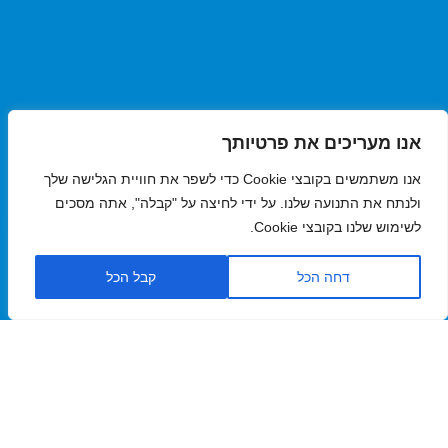
זמינים 24/7
אנו מעריכים את פרטיותך
משרד: 04-9531779
אנו משתמשים בקובצי Cookie כדי לשפר את חוויית הגלישה שלך
ולנתח את התנועה שלנו. על ידי לחיצה על "קבלה", אתה מסכים
ווטסאפ: 050-8283283
לשימוש שלנו בקובצי Cookie.
השאירו הודעה באתר
דחה הכל
קבל הכל
מידע מקצועי
מאמרים
שיקום מבנים
ניקוי פיח מקירות
הסרת עובש
נטרול ריח שרוף