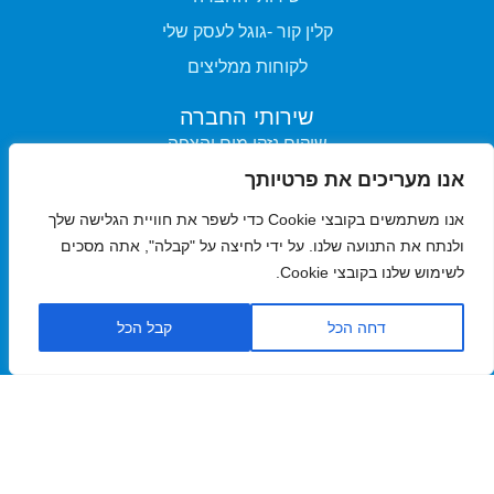
קלין קור -גוגל לעסק שלי
לקוחות ממליצים
שירותי החברה
שיקום נזקי מים והצפה
אנו מעריכים את פרטיותך
שיקום נזקי אש
ניקוי תעשייתי
אנו משתמשים בקובצי Cookie כדי לשפר את חוויית הגלישה שלך
ולנתח את התנועה שלנו. על ידי לחיצה על "קבלה", אתה מסכים
ייבוש תת רצפתי
לשימוש שלנו בקובצי Cookie.
ניקוי לוחות חשמל
ניקוי בקרח יבש DICC
דחה הכל
קבל הכל
ניקוי וחיטוי באוזון
ניקוי וחיטוי תעלות מיזוג
יצירת קשר ומידע
יצירת קשר